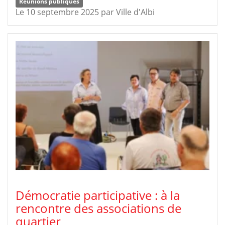
Réunions publiques
Le 10 septembre 2025
par
Ville d'Albi
Démocratie participative : à la
rencontre des associations de
quartier