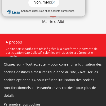
YouTube
Mairie d'Albi
À propos
Ce site participatif a été réalisé grâce à la plateforme innovante de
participation
Cap Collectif
, selon les principes de la
démocratie
ouverte
.
Cliquez sur « Tout accepter » pour consentir à l’utilisation des
Facebook
Twitter
cookies destinés à mesurer l’audience du site, « Refuser les
Autres liens
cookies optionnels » pour refuser l’utilisation des cookies
Cookies
Gestion des cookies
Politique de confidentialité
Mentions légales
non-fonctionnels et “Paramétrer vos cookies” pour plus de
Besoin d'aide ?
RGPD
détails.
Contact
Paramétrer vos cookies