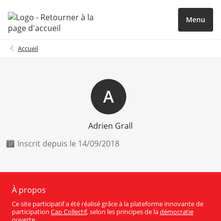
Menu
Accueil
A
Adrien Grall
Inscrit depuis le 14/09/2018
À propos
Ce site participatif a été réalisé grâce à la plateforme innovante de
participation
Cap Collectif
, selon les principes de la
démocratie
ouverte
.