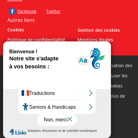
Facebook
Twitter
Autres liens
Cookies
Gestion des cookies
Politique de confidentialité
Mentions légales
Besoin d'aide ?
RGPD
Contact
Cliquez sur « Tout accepter » pour consentir à l’utilisation des
cookies destinés à mesurer l’audience du site, « Refuser les
cookies optionnels » pour refuser l’utilisation des cookies
non-fonctionnels et “Paramétrer vos cookies” pour plus de
détails.
Paramétrer vos cookies
Refuser les cookies optionnels
Tout accepter