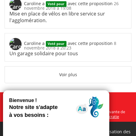
Caroline
a
avec cette proposition
26
Voté pour
novembre 2018 à 19:08
Mise en place de vélos en libre service sur
l'agglomération.
Caroline
a
avec cette proposition
8
Voté pour
novembre 2018 à 20:23
Un garage solidaire pour tous
Voir plus
À propos
Ce site participatif a été réalisé grâce à la plateforme innovante de
participation
Cap Collectif
, selon les principes de la
démocratie
ouverte
.
Cliquez sur « Tout accepter » pour consentir à l’utilisation des
Facebook
Twitter