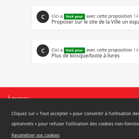
C
Cici
a
avec cette proposition
14
Voté pour
Proposer sur le site de la Ville un es
C
Cici
a
avec cette proposition
14
Voté pour
Plus de kiosque/boite à livres
À propos
Ce site participatif a été réalisé grâce à la plateforme innovante de part
Collectif
, selon les principes de la
démocratie ouverte
.
Cliquez sur « Tout accepter » pour consentir à l’utilisation d
optionnels » pour refuser l’utilisation des cookies non-foncti
Facebook
Twitter
Paramétrer vos cookies