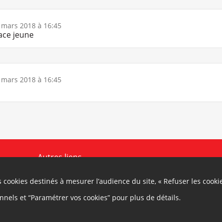
 mars 2018 à 16:45
pace jeune
 mars 2018 à 16:45
Autres liens
icipation
Cap
Cookies
Gestion des cookies
es cookies destinés à mesurer l’audience du site, « Refuser les cooki
Besoin d'aide ?
RGPD
onnels et “Paramétrer vos cookies” pour plus de détails.