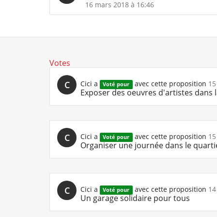
16 mars 2018 à 16:46
Votes
C
Cici
a
avec cette proposition
15
Voté pour
Exposer des oeuvres d'artistes dans l
C
Cici
a
avec cette proposition
15
Voté pour
Organiser une journée dans le quarti
C
Cici
a
avec cette proposition
14
Voté pour
Un garage solidaire pour tous