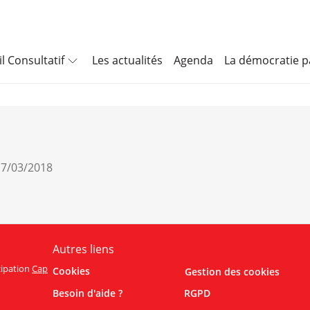
l Consultatif
Les actualités
Agenda
La démocratie pa
 17/03/2018
Autres liens
icipation
Cap
Cookies
Gestion des cookies
Besoin d'aide ?
RGPD