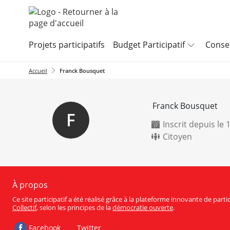
Aller au menu
Aller au contenu
Projets participatifs
Budget Participatif
Consei
Accueil
Franck Bousquet
Franck Bousquet
F
Inscrit depuis le
Citoyen
À propos
Ce site participatif a été réalisé grâce à la plateforme innovante de part
Collectif
, selon les principes de la
démocratie ouverte
.
Facebook
Twitter