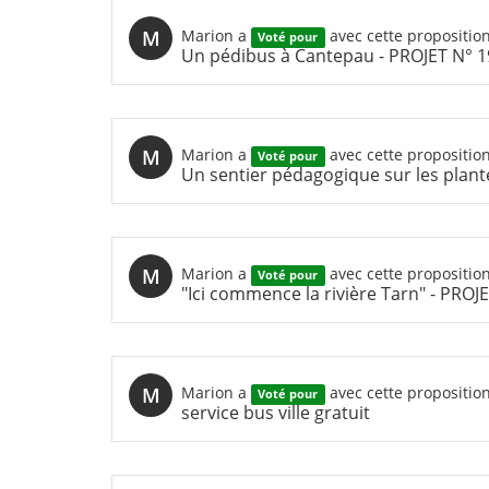
M
Marion
a
avec cette propositio
Voté pour
Un pédibus à Cantepau - PROJET N° 1
M
Marion
a
avec cette propositio
Voté pour
Un sentier pédagogique sur les plant
M
Marion
a
avec cette propositio
Voté pour
"Ici commence la rivière Tarn" - PROJ
M
Marion
a
avec cette propositio
Voté pour
service bus ville gratuit