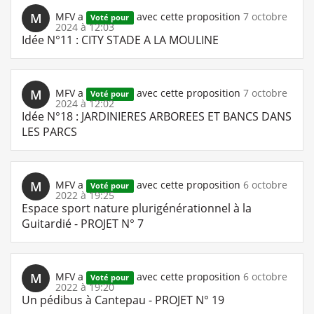
M
MFV
a
avec cette proposition
7 octobre
Voté pour
2024 à 12:03
Idée N°11 : CITY STADE A LA MOULINE
M
MFV
a
avec cette proposition
7 octobre
Voté pour
2024 à 12:02
Idée N°18 : JARDINIERES ARBOREES ET BANCS DANS
LES PARCS
M
MFV
a
avec cette proposition
6 octobre
Voté pour
2022 à 19:25
Espace sport nature plurigénérationnel à la
Guitardié - PROJET N° 7
M
MFV
a
avec cette proposition
6 octobre
Voté pour
2022 à 19:20
Un pédibus à Cantepau - PROJET N° 19