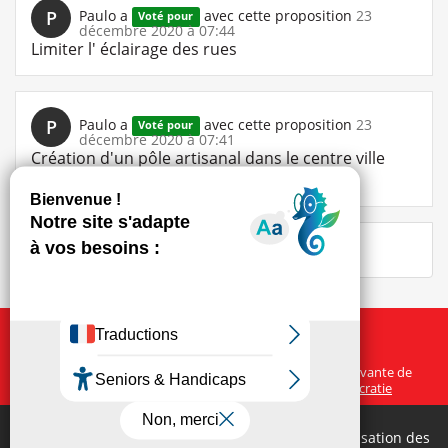
P
Paulo
a
avec cette proposition
23
Voté pour
décembre 2020 à 07:44
Limiter l' éclairage des rues
P
Paulo
a
avec cette proposition
23
Voté pour
décembre 2020 à 07:41
Création d'un pôle artisanal dans le centre ville
d'Albi
Voir plus
À propos
Ce site participatif a été réalisé grâce à la plateforme innovante de
participation
Cap Collectif
, selon les principes de la
démocratie
ouverte
.
Cliquez sur « Tout accepter » pour consentir à l’utilisation des
Facebook
Twitter