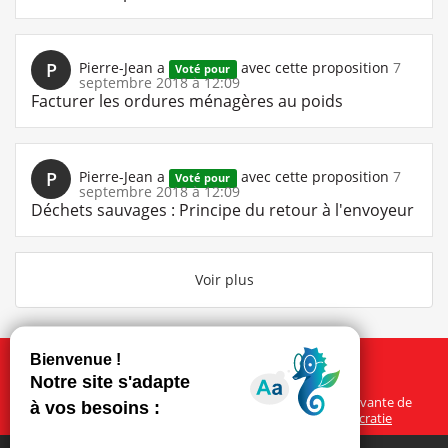
P
Pierre-Jean
a
avec cette proposition
7
Voté pour
septembre 2018 à 12:09
Facturer les ordures ménagères au poids
P
Pierre-Jean
a
avec cette proposition
7
Voté pour
septembre 2018 à 12:09
Déchets sauvages : Principe du retour à l'envoyeur
Voir plus
À propos
Ce site participatif a été réalisé grâce à la plateforme innovante de
participation
Cap Collectif
, selon les principes de la
démocratie
ouverte
.