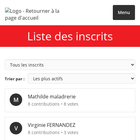
Menu
Liste des inscrits
Type
de
profil
Trier par :
Mathilde maladrerie
M
8 contributions • 8 votes
Virginie FERNANDEZ
V
8 contributions • 3 votes