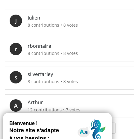
Julien
J
8 contributions • 8 votes
rbonnaire
r
8 contributions • 8 votes
silverfarley
s
8 contributions • 8 votes
Arthur
A
12 contributions • 7 votes
«
‹
5
6
7
8
9
›
»