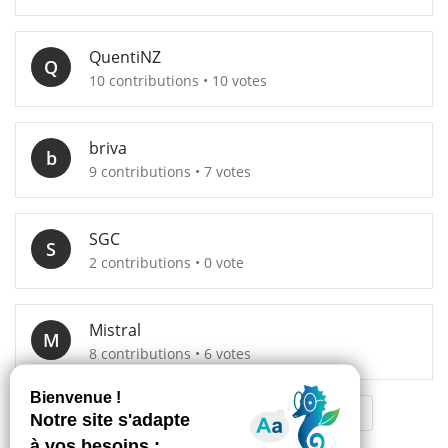
QuentiNZ
Q
10 contributions • 10 votes
briva
b
9 contributions • 7 votes
SGC
S
2 contributions • 0 vote
Mistral
M
8 contributions • 6 votes
«
‹
4
5
6
7
8
›
»