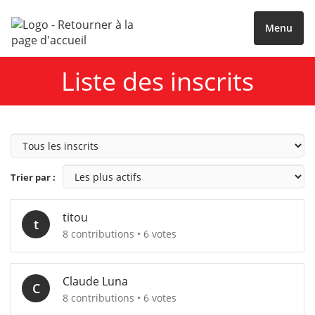
Menu
Liste des inscrits
Type
de
profil
Trier par :
titou
t
8 contributions • 6 votes
Claude Luna
C
8 contributions • 6 votes